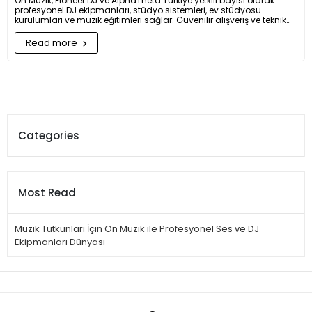
On Müzik, Pioneer DJ ve AlphaTheta Türkiye yetkili bayisi olarak
profesyonel DJ ekipmanları, stüdyo sistemleri, ev stüdyosu
kurulumları ve müzik eğitimleri sağlar. Güvenilir alışveriş ve teknik
destekle müzik tutkunlarının tercihi.
Read more
Categories
Most Read
Müzik Tutkunları İçin On Müzik ile Profesyonel Ses ve DJ
Ekipmanları Dünyası