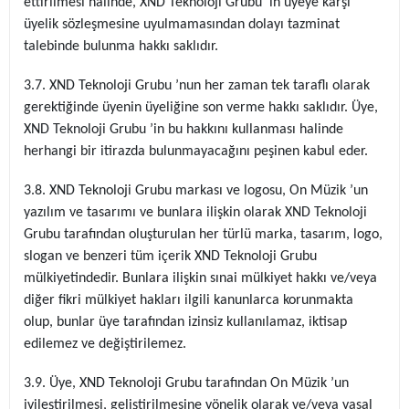
ettirilmesi halinde, XND Teknoloji Grubu 'in üyeye karşı
üyelik sözleşmesine uyulmamasından dolayı tazminat
talebinde bulunma hakkı saklıdır.
3.7. XND Teknoloji Grubu ’nun her zaman tek taraflı olarak
gerektiğinde üyenin üyeliğine son verme hakkı saklıdır. Üye,
XND Teknoloji Grubu ’in bu hakkını kullanması halinde
herhangi bir itirazda bulunmayacağını peşinen kabul eder.
3.8. XND Teknoloji Grubu markası ve logosu, On Müzik ’un
yazılım ve tasarımı ve bunlara ilişkin olarak XND Teknoloji
Grubu tarafından oluşturulan her türlü marka, tasarım, logo,
slogan ve benzeri tüm içerik XND Teknoloji Grubu
mülkiyetindedir. Bunlara ilişkin sınai mülkiyet hakkı ve/veya
diğer fikri mülkiyet hakları ilgili kanunlarca korunmakta
olup, bunlar üye tarafından izinsiz kullanılamaz, iktisap
edilemez ve değiştirilemez.
3.9. Üye, XND Teknoloji Grubu tarafından On Müzik ’un
iyileştirilmesi, geliştirilmesine yönelik olarak ve/veya yasal