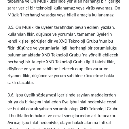
tabanına ve On Müzik üzerinde yer alan herhangi bir içeriğe
zarar verici bir teknoloji kullanamaz veya virüs yayamaz. On
Müzik ’i herhangi yasadışı veya hileli amaçla kullanamaz.
3.5. On Müzik ’de üyeler tarafından beyan edilen, yazılan,
kullanılan fikir, düşünce ve yorumlar, tamamen üyelerin
kendi kişisel görüşleridir ve XND Teknoloji Grubu ’nun bu
fikir, düşünce ve yorumlarla ilgili herhangi bir sorumluluğu
bulunmamaktadır XND Teknoloji Grubu ’na yöneltilebilecek
herhangi bir talepte XND Teknoloji Grubu ilgili talebi fikir,
düşünce ve yorum sahibine iletecek olup tüm zarar ve
ziyanını fikir, düşünce ve yorum sahibine rücu etme hakkı
saklı olacaktır.
3.6. İşbu üyelik sözleşmesi içerisinde sayılan maddelerden
bir ya da birkaçını ihlal eden üye işbu ihlal nedeniyle cezai
ve hukuki olarak şahsen sorumlu olup, XND Teknoloji Grubu
’i bu ihlallerin hukuki ve cezai sonuçlarından ari tutacaktır.
Ayrıca; işbu ihlal nedeniyle, olayın hukuk alanına intikal