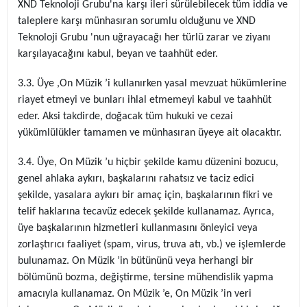
XND Teknoloji Grubu'na karşı ileri sürülebilecek tüm iddia ve
taleplere karşı münhasıran sorumlu olduğunu ve XND
Teknoloji Grubu 'nun uğrayacağı her türlü zarar ve ziyanı
karşılayacağını kabul, beyan ve taahhüt eder.
3.3. Üye ,On Müzik ’i kullanırken yasal mevzuat hükümlerine
riayet etmeyi ve bunları ihlal etmemeyi kabul ve taahhüt
eder. Aksi takdirde, doğacak tüm hukuki ve cezai
yükümlülükler tamamen ve münhasıran üyeye ait olacaktır.
3.4. Üye, On Müzik ’u hiçbir şekilde kamu düzenini bozucu,
genel ahlaka aykırı, başkalarını rahatsız ve taciz edici
şekilde, yasalara aykırı bir amaç için, başkalarının fikri ve
telif haklarına tecavüz edecek şekilde kullanamaz. Ayrıca,
üye başkalarının hizmetleri kullanmasını önleyici veya
zorlaştırıcı faaliyet (spam, virus, truva atı, vb.) ve işlemlerde
bulunamaz. On Müzik ’in bütününü veya herhangi bir
bölümünü bozma, değiştirme, tersine mühendislik yapma
amacıyla kullanamaz. On Müzik ’e, On Müzik ’in veri