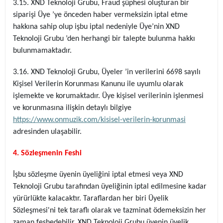
3.15. XND Teknoloji Grubu, Fraud şüphesi oluşturan bir
siparişi Üye ’ye önceden haber vermeksizin iptal etme
hakkına sahip olup işbu iptal nedeniyle Üye’nin XND
Teknoloji Grubu ’den herhangi bir talepte bulunma hakkı
bulunmamaktadır.
3.16. XND Teknoloji Grubu, Üyeler ’in verilerini 6698 sayılı
Kişisel Verilerin Korunması Kanunu ile uyumlu olarak
işlemekte ve korumaktadır. Üye kişisel verilerinin işlenmesi
ve korunmasına ilişkin detaylı bilgiye
https://www.onmuzik.com/kisisel-verilerin-korunmasi
adresinden ulaşabilir.
4. Sözleşmenin Feshi
İşbu sözleşme üyenin üyeliğini iptal etmesi veya XND
Teknoloji Grubu tarafından üyeliğinin iptal edilmesine kadar
yürürlükte kalacaktır. Taraflardan her biri Üyelik
Sözleşmesi'ni tek taraflı olarak ve tazminat ödemeksizin her
zaman feshedebilir. XND Teknoloji Grubu üyenin üyelik