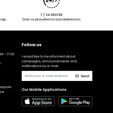
7 / 24 DESTEK
neği
Öneri ve şikayetlerinizi bize iletebilirsiniz.
Follow us
30 - 17:00
I would like to be informed about
campaigns, announcements and
!
notifications by e-mail.
Send
gayyolu
Our Mobile Applications
ice