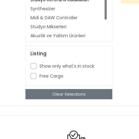
Synthesizer
Midi & DAW Controller
Stüdyo Mikserleri
Akustik ve Yalıtım Ürünleri
Stüdyo Yazılımları
Listing
Stüdyo Aksesuarları
Show only what's in stock
Free Cargo
Clear Selections