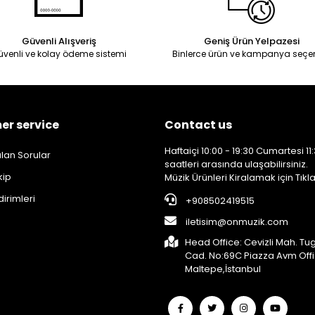
Güvenli Alışveriş
Geniş Ürün Yelpazesi
üvenli ve kolay ödeme sistemi
Binlerce ürün ve kampanya seçe
r service
Contact us
Haftaiçi 10:00 - 19:30 Cumartesi 11:
lan Sorular
saatleri arasında ulaşabilirsiniz.
kip
Müzik Ürünleri Kiralamak için Tıkla
dirimleri
+908502419515
iletisim@onmuzik.com
Head Office: Cevizli Mah. Tu
Cad. No:69C Piazza Avm Off
Maltepe,İstanbul