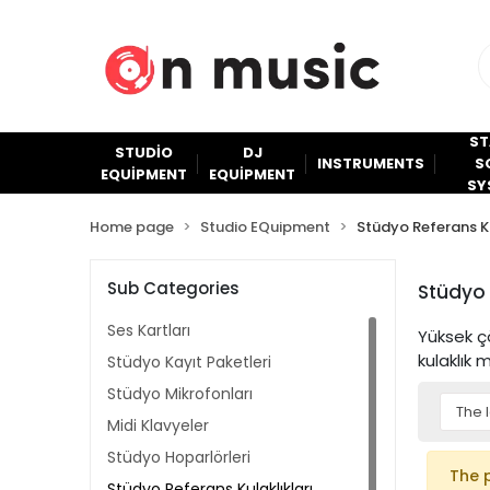
ST
STUDİO
DJ
INSTRUMENTS
S
EQUİPMENT
EQUİPMENT
SY
Home page
Studio EQuipment
Stüdyo Referans Ku
Sub Categories
Stüdyo 
Ses Kartları
Yüksek çö
kulaklık 
Stüdyo Kayıt Paketleri
Stüdyo Mikrofonları
Midi Klavyeler
Stüdyo Hoparlörleri
The 
Stüdyo Referans Kulaklıkları