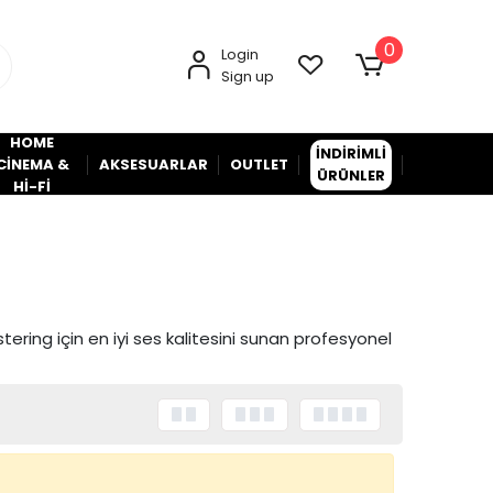
0
Login
Sign up
HOME
İNDİRİMLİ
CİNEMA &
AKSESUARLAR
OUTLET
ÜRÜNLER
Hİ-Fİ
tering için en iyi ses kalitesini sunan profesyonel