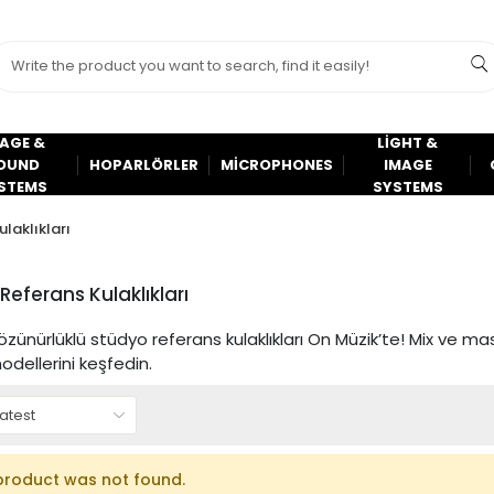
AGE &
LİGHT &
OUND
HOPARLÖRLER
MİCROPHONES
IMAGE
STEMS
SYSTEMS
laklıkları
Referans Kulaklıkları
zünürlüklü stüdyo referans kulaklıkları On Müzik’te! Mix ve mas
modellerini keşfedin.
product was not found.