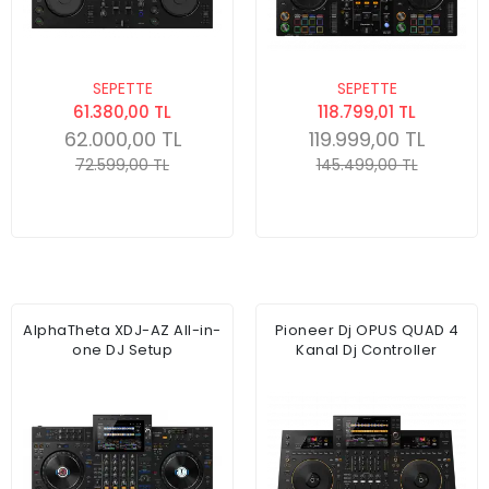
SEPETTE
SEPETTE
61.380,00 TL
118.799,01 TL
62.000,00 TL
119.999,00 TL
72.599,00 TL
145.499,00 TL
AlphaTheta XDJ-AZ All-in-
Pioneer Dj OPUS QUAD 4
one DJ Setup
Kanal Dj Controller