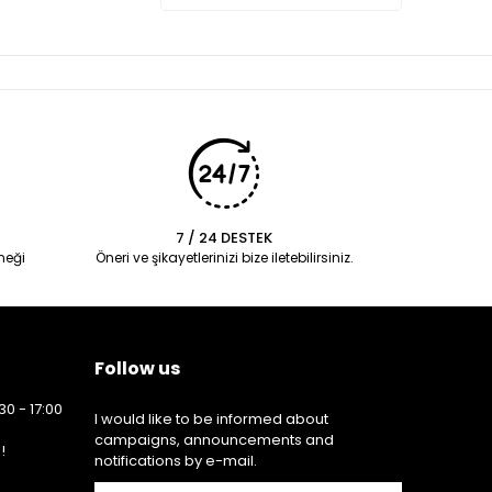
7 / 24 DESTEK
neği
Öneri ve şikayetlerinizi bize iletebilirsiniz.
Follow us
30 - 17:00
I would like to be informed about
campaigns, announcements and
!
notifications by e-mail.