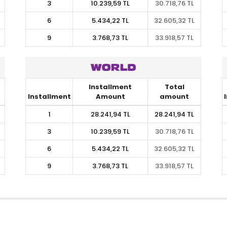
3
10.239,59 TL
30.718,76 TL
6
5.434,22 TL
32.605,32 TL
9
3.768,73 TL
33.918,57 TL
Installment
Total
Installment
Amount
amount
1
28.241,94 TL
28.241,94 TL
3
10.239,59 TL
30.718,76 TL
6
5.434,22 TL
32.605,32 TL
9
3.768,73 TL
33.918,57 TL