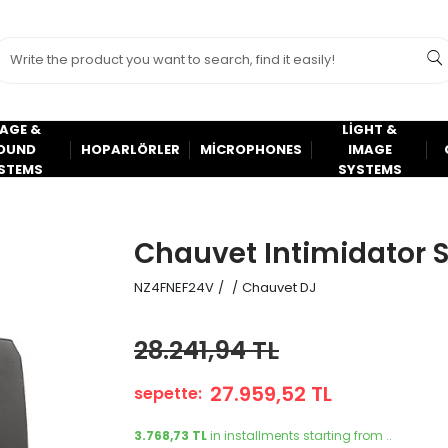
AGE &
LİGHT &
OUND
HOPARLÖRLER
MİCROPHONES
IMAGE
STEMS
SYSTEMS
Chauvet Intimidator S
NZ4FNEF24V
/
/
Chauvet DJ
28.241,94 TL
27.959,52 TL
sepette:
3.768,73 TL
in installments starting from ..