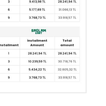
3
9.413,98 TL
28.241,94 TL
6
5.177,69 TL
31.066,13 TL
9
3.768,73 TL
33.918,57 TL
Installment
Total
Installment
Amount
amount
1
28.241,94 TL
28.241,94 TL
3
10.239,59 TL
30.718,76 TL
6
5.434,22 TL
32.605,32 TL
9
3.768,73 TL
33.918,57 TL