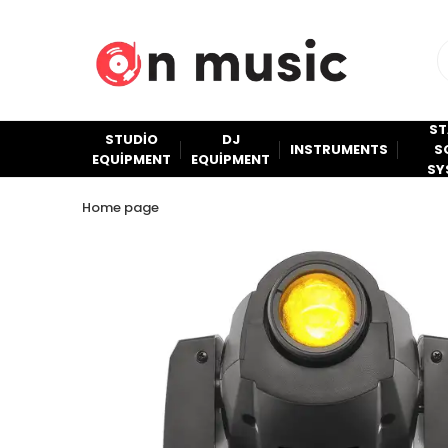
ST
STUDİO
DJ
INSTRUMENTS
S
EQUİPMENT
EQUİPMENT
SY
Home page