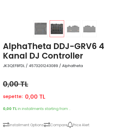
AlphaTheta DDJ-GRV6 4
Kanal DJ Controller
JK3QEF8FDL
/
4573201243089
/
Alphatheta
0,00 TL
0,00 TL
sepette:
0,00 TL
in installments starting from ..
Installment Options
Compare
Price Alert