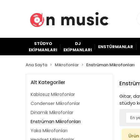
STÜDYO
DJ
ENSTÜRMANLAR
EKİPMANLARI
EKİPMANLARI
Ana Sayfa
Mikrofonlar
Enstrüman Mikrofonları
Alt Kategoriler
Enstrüm
Kablosuz Mikrofonlar
Gitar, da
stüdyo ka
Condenser Mikrofonlar
Dinamik Mikrofonlar
Enstrüman Mikrofonları
Yaka Mikrofonları
Ürün
Headset Mikrofonlar