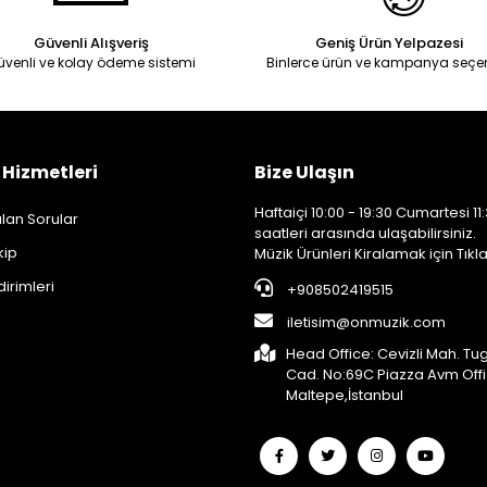
Güvenli Alışveriş
Geniş Ürün Yelpazesi
üvenli ve kolay ödeme sistemi
Binlerce ürün ve kampanya seçe
 Hizmetleri
Bize Ulaşın
Haftaiçi 10:00 - 19:30 Cumartesi 11:
lan Sorular
saatleri arasında ulaşabilirsiniz.
kip
Müzik Ürünleri Kiralamak için Tıkla
dirimleri
+908502419515
iletisim@onmuzik.com
Head Office: Cevizli Mah. Tu
Cad. No:69C Piazza Avm Off
Maltepe,İstanbul