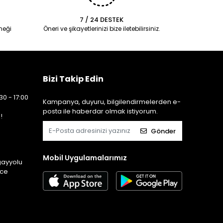
7 / 24 DESTEK
neği
Öneri ve şikayetlerinizi bize iletebilirsiniz.
Bizi Takip Edin
30 - 17:00
Kampanya, duyuru, bilgilendirmelerden e-
posta ile haberdar olmak istiyorum.
!
Gönder
Mobil Uygulamalarımız
gayyolu
ice