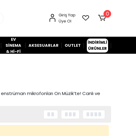
0
Giriş Yap
Üye Ol
EV
İNDİRİMLİ
SİNEMA
AKSESUARLAR
OUTLET
ÜRÜNLER
& Hİ-Fİ
ş enstrüman mikrofonları On Müzik’te! Canlı ve