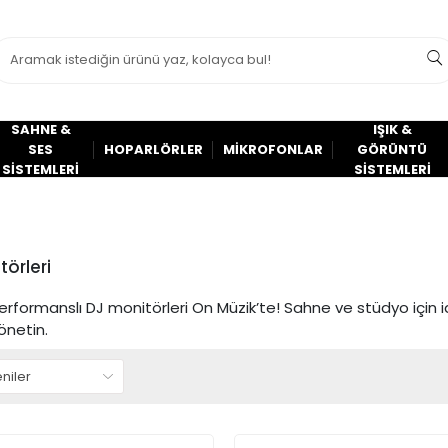
SAHNE &
IŞIK &
SES
HOPARLÖRLER
MİKROFONLAR
GÖRÜNTÜ
SİSTEMLERİ
SİSTEMLERİ
törleri
rformanslı DJ monitörleri On Müzik’te! Sahne ve stüdyo için id
önetin.