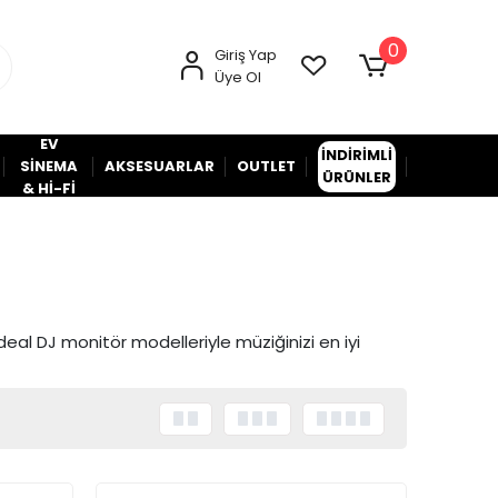
0
Giriş Yap
Üye Ol
EV
İNDİRİMLİ
SİNEMA
AKSESUARLAR
OUTLET
ÜRÜNLER
& Hİ-Fİ
eal DJ monitör modelleriyle müziğinizi en iyi