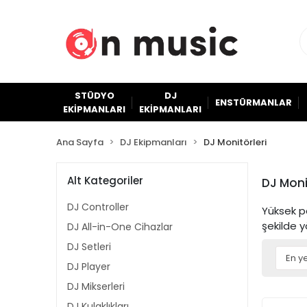
STÜDYO
DJ
ENSTÜRMANLAR
EKİPMANLARI
EKİPMANLARI
Ana Sayfa
DJ Ekipmanları
DJ Monitörleri
Alt Kategoriler
DJ Moni
DJ Controller
Yüksek pe
şekilde y
DJ All-in-One Cihazlar
DJ Setleri
DJ Player
DJ Mikserleri
DJ Kulaklıkları