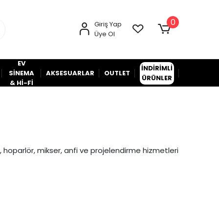
0
Giriş Yap
Üye Ol
EV
İNDİRİMLİ
SİNEMA
AKSESUARLAR
OUTLET
ÜRÜNLER
& Hİ-Fİ
, hoparlör, mikser, anfi ve projelendirme hizmetleri