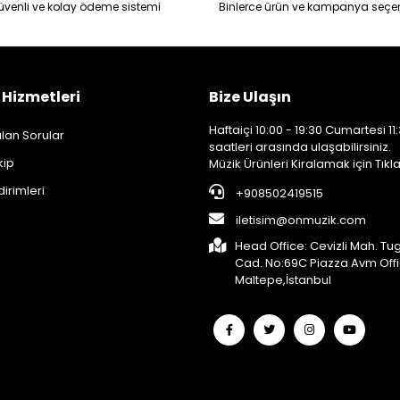
üvenli ve kolay ödeme sistemi
Binlerce ürün ve kampanya seçe
 Hizmetleri
Bize Ulaşın
Haftaiçi 10:00 - 19:30 Cumartesi 11:
lan Sorular
saatleri arasında ulaşabilirsiniz.
kip
Müzik Ürünleri Kiralamak için Tıkla
dirimleri
+908502419515
iletisim@onmuzik.com
Head Office: Cevizli Mah. Tu
Cad. No:69C Piazza Avm Off
Maltepe,İstanbul