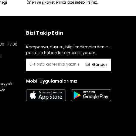
neği
Öneri ve şikayetlerinizi bize iletebilirsiniz.
Bizi Takip Edin
30 - 17:00
Kampanya, duyuru, bilgilendirmelerden e-
posta ile haberdar olmak istiyorum.
!
Gönder
Mobil Uygulamalarımız
gayyolu
ice