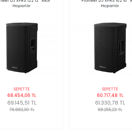
neer DJ XPRS 122 12'' Aktif
Pioneer DJ XPRS 102 10'' A
Hoparlör
Hoparlör
SEPETTE
SEPETTE
68.454,06 TL
60.717,48 TL
69.145,51 TL
61.330,78 TL
76.883,30 TL
68.255,23 TL