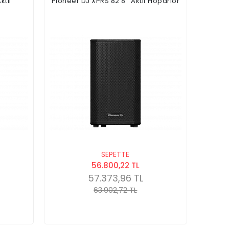
ktif
Pioneer DJ XPRS 82 8'' Aktif Hoparlör
SEPETTE
56.800,22 TL
57.373,96 TL
63.902,72 TL