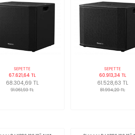
SEPETTE
SEPETTE
67.621,64 TL
60.913,34 TL
68.304,69 TL
61.528,63 TL
91.061,93 TL
81.994,20 TL