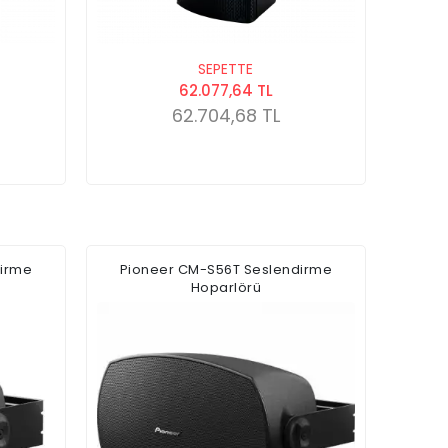
SEPETTE
62.077,64 TL
62.704,68 TL
dirme
Pioneer CM-S56T Seslendirme
Hoparlörü