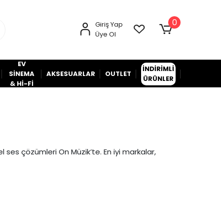
0
Giriş Yap
Üye Ol
EV
İNDİRİMLİ
SİNEMA
AKSESUARLAR
OUTLET
ÜRÜNLER
& Hİ-Fİ
l ses çözümleri On Müzik’te. En iyi markalar,