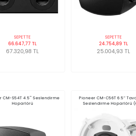
SEPETTE
SEPETTE
66.647,77 TL
24.754,89 TL
67.320,98 TL
25.004,93 TL
r CM-S54T 4.5'' Seslendirme
Pioneer CM-C56T 6.5’’ Tava
Hoparlörü
Seslendirme Hoparlörü (Ç