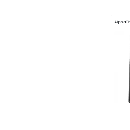
AlphaTh