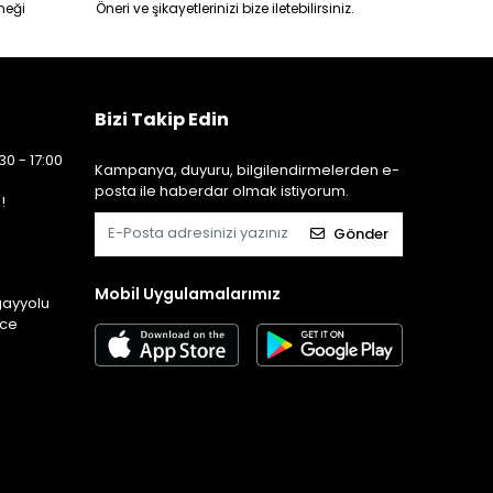
neği
Öneri ve şikayetlerinizi bize iletebilirsiniz.
Bizi Takip Edin
30 - 17:00
Kampanya, duyuru, bilgilendirmelerden e-
posta ile haberdar olmak istiyorum.
!
Gönder
Mobil Uygulamalarımız
gayyolu
ice