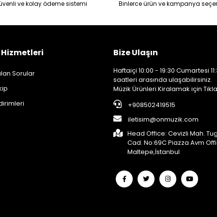
üvenli ve kolay ödeme sistemi
Binlerce ürün ve kampanya seçe
 Hizmetleri
Bize Ulaşın
Haftaiçi 10:00 - 19:30 Cumartesi 11:
lan Sorular
saatleri arasında ulaşabilirsiniz.
kip
Müzik Ürünleri Kiralamak için Tıkla
dirimleri
+908502419515
iletisim@onmuzik.com
Head Office: Cevizli Mah. Tu
Cad. No:69C Piazza Avm Off
Maltepe,İstanbul