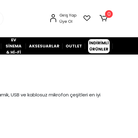
0
Giriş Yap
Üye Ol
EV
İNDİRİMLİ
SİNEMA
AKSESUARLAR
OUTLET
ÜRÜNLER
& Hİ-Fİ
mik, USB ve kablosuz mikrofon çeşitleri en iyi