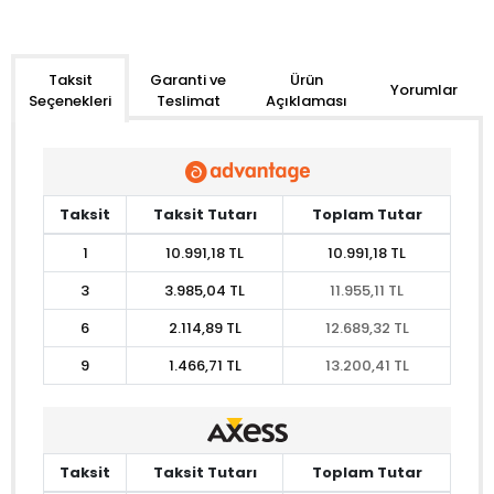
Garanti ve
Ürün
Taksit
Yorumlar
Teslimat
Açıklaması
Seçenekleri
Taksit
Taksit Tutarı
Toplam Tutar
1
10.991,18 TL
10.991,18 TL
3
3.985,04 TL
11.955,11 TL
6
2.114,89 TL
12.689,32 TL
9
1.466,71 TL
13.200,41 TL
Taksit
Taksit Tutarı
Toplam Tutar