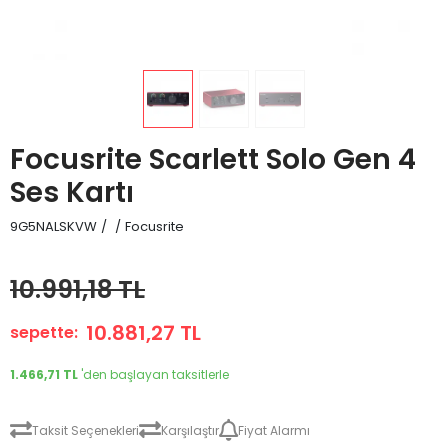
Focusrite Scarlett Solo Gen 4
Ses Kartı
9G5NALSKVW
/
/
Focusrite
10.991,18 TL
10.881,27 TL
sepette:
1.466,71 TL
'den başlayan taksitlerle
Taksit Seçenekleri
Karşılaştır
Fiyat Alarmı