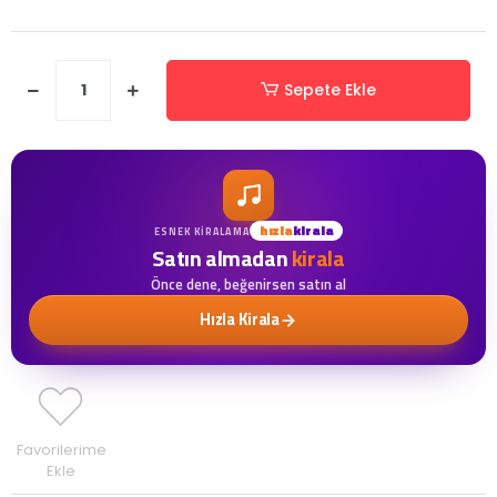
Sepete Ekle
hızla
kirala
ESNEK KIRALAMA
Satın almadan
kirala
Önce dene, beğenirsen satın al
Hızla Kirala
Favorilerime
Ekle