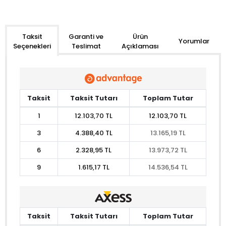
Garanti ve
Ürün
Taksit
Yorumlar
Teslimat
Açıklaması
Seçenekleri
Taksit
Taksit Tutarı
Toplam Tutar
1
12.103,70 TL
12.103,70 TL
3
4.388,40 TL
13.165,19 TL
6
2.328,95 TL
13.973,72 TL
9
1.615,17 TL
14.536,54 TL
Taksit
Taksit Tutarı
Toplam Tutar