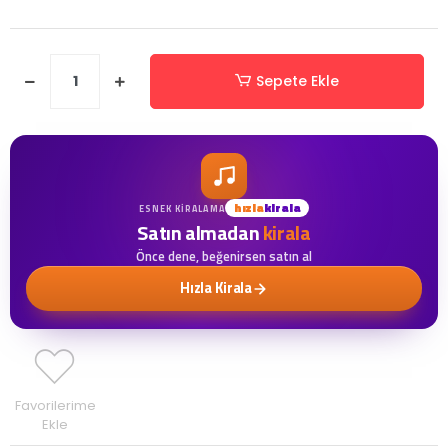
Sepete Ekle
hızla
kirala
ESNEK KIRALAMA
Satın almadan
kirala
Önce dene, beğenirsen satın al
Hızla Kirala
Favorilerime
Ekle