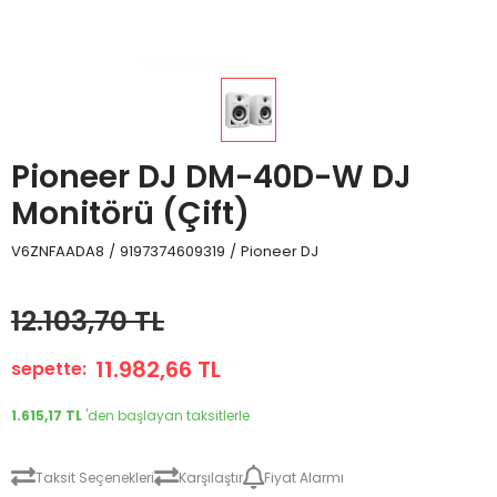
Pioneer DJ DM-40D-W DJ
Monitörü (Çift)
V6ZNFAADA8
/
9197374609319
/
Pioneer DJ
12.103,70 TL
11.982,66 TL
sepette:
1.615,17 TL
'den başlayan taksitlerle
Taksit Seçenekleri
Karşılaştır
Fiyat Alarmı