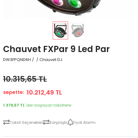
Chauvet FXPar 9 Led Par
DW3FPQND6H
/
/
Chauvet DJ
10.315,65 TL
10.212,49 TL
sepette:
1.376,57 TL
'den başlayan taksitlerle
Taksit Seçenekleri
Karşılaştır
Fiyat Alarmı