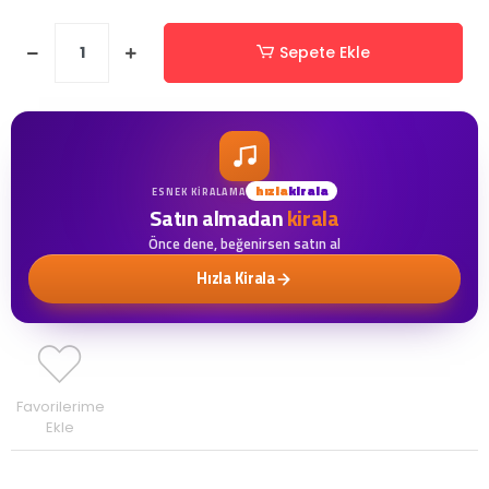
Sepete Ekle
hızla
kirala
ESNEK KIRALAMA
Satın almadan
kirala
Önce dene, beğenirsen satın al
Hızla Kirala
Favorilerime
Ekle