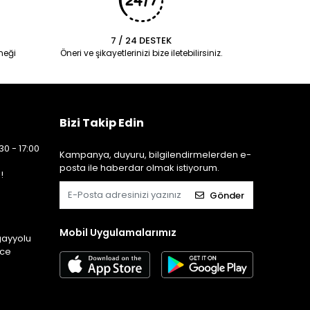
7 / 24 DESTEK
neği
Öneri ve şikayetlerinizi bize iletebilirsiniz.
Bizi Takip Edin
30 - 17:00
Kampanya, duyuru, bilgilendirmelerden e-
posta ile haberdar olmak istiyorum.
!
Gönder
Mobil Uygulamalarımız
gayyolu
ice