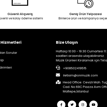
Güvenli Alışveriş
Geniş Ürün Yelpazesi
üvenli ve kolay ödeme sistemi
Binlerce ürün ve kampanya seçe
 Hizmetleri
Bize Ulaşın
Haftaiçi 10:00 - 19:30 Cumartesi 11:
lan Sorular
saatleri arasında ulaşabilirsiniz.
kip
Müzik Ürünleri Kiralamak için Tıkla
dirimleri
+908502419515
iletisim@onmuzik.com
Head Office: Cevizli Mah. Tu
Cad. No:69C Piazza Avm Off
Maltepe,İstanbul