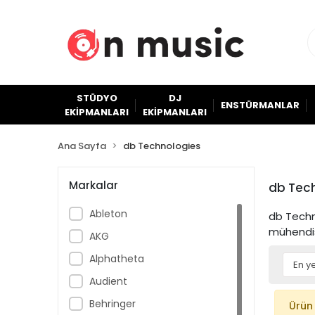
STÜDYO
DJ
ENSTÜRMANLAR
EKİPMANLARI
EKİPMANLARI
Ana Sayfa
db Technologies
Markalar
db Tec
Ableton
db Techno
mühendis
AKG
Alphatheta
Audient
Behringer
Ürün