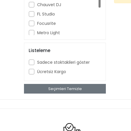
Chauvet DJ
FL Studio
Focusrite
Metro Light
Monkey Banana
Listeleme
Pioneer DJ
Rily Pro
Sadece stoktakileri göster
Shure
Ücretsiz Kargo
Seçimleri Temizle