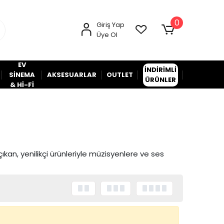
0
Giriş Yap
Üye Ol
EV
İNDİRİMLİ
SİNEMA
AKSESUARLAR
OUTLET
ÜRÜNLER
& Hİ-Fİ
kan, yenilikçi ürünleriyle müzisyenlere ve ses